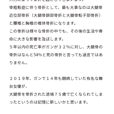
骨粗鬆症に伴う骨折として、最も大事なのは大腿骨
近位部骨折（大腿骨頚部骨折と大腿骨転子部骨折）
と腰椎と胸椎の椎体骨折になります。
この骨折は様々な骨折の中でも、その後の生活や寿
命に大きな影響を及ぼします。
５年以内の死亡率がガンが３２％に対し、大腿骨の
骨折はなんと54％と死の骨折と言っても過言ではあ
りません。
２０１９年、ガンで１４年も闘病していた有名な舞
台女優が、
大腿骨を骨折された途端７５歳で亡くなられてしま
ったというのは記憶に新しいかと思います。