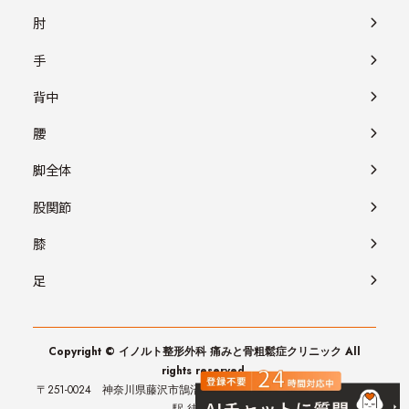
肘
手
背中
腰
脚全体
股関節
膝
足
Copyright © イノルト整形外科 痛みと骨粗鬆症クリニック All
rights reserved.
〒251-0024 神奈川県藤沢市鵠沼橘1-1-1 第2外岡ビル 3階 （JR藤沢
駅 徒歩3分）