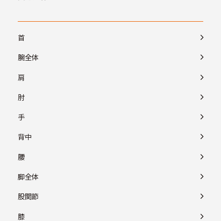
首
腕全体
肩
肘
手
背中
腰
脚全体
股関節
膝