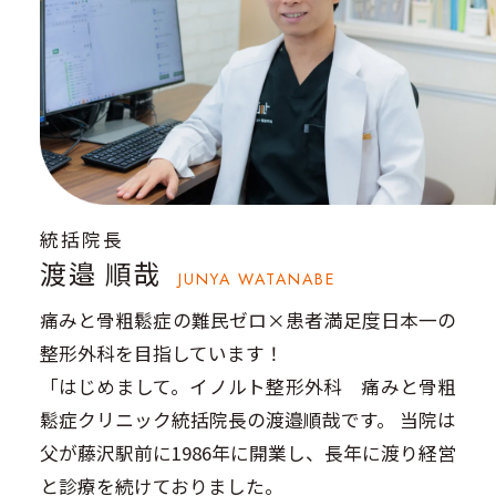
統括院長
渡邉 順哉
JUNYA WATANABE
痛みと骨粗鬆症の難民ゼロ×患者満足度日本一の
整形外科を目指しています！
「はじめまして。イノルト整形外科 痛みと骨粗
鬆症クリニック統括院長の渡邉順哉です。 当院は
父が藤沢駅前に1986年に開業し、長年に渡り経営
と診療を続けておりました。