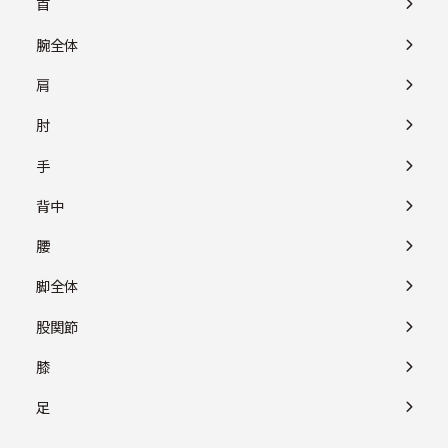
首
腕全体
肩
肘
手
背中
腰
脚全体
股関節
膝
足