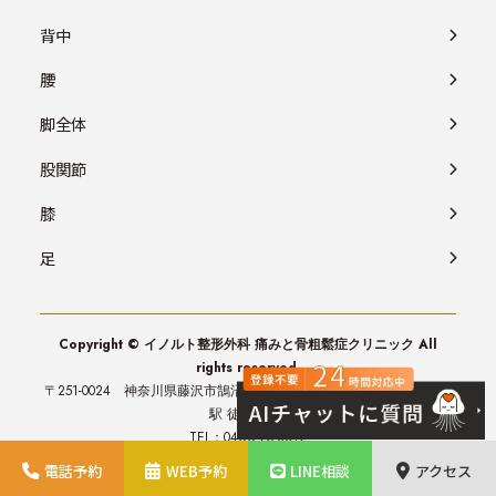
背中
腰
脚全体
股関節
膝
足
Copyright © イノルト整形外科 痛みと骨粗鬆症クリニック All
rights reserved.
〒251-0024 神奈川県藤沢市鵠沼橘1-1-1 第2外岡ビル 3階 （JR藤沢
駅 徒歩3分）
TEL：0466-25-3812
電話予約
WEB予約
LINE相談
アクセス