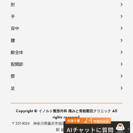
肘
手
背中
腰
脚全体
股関節
膝
足
Copyright © イノルト整形外科 痛みと骨粗鬆症クリニック All
rights reserved.
〒251-0024 神奈川県藤沢市鵠沼橘1-1-1 第2外岡ビル 3階 （JR藤沢
駅 徒歩3分）